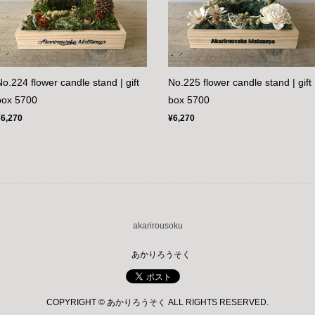
No.224 flower candle stand | gift
No.225 flower candle stand | gift
box 5700
box 5700
¥6,270
¥6,270
akarirousoku
あかりろうそく
COPYRIGHT © あかりろうそく ALL RIGHTS RESERVED.