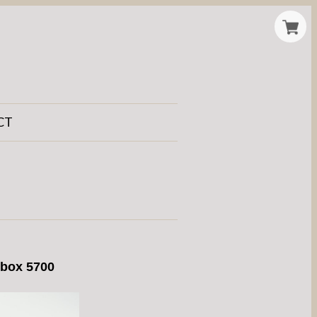
CT
t box 5700