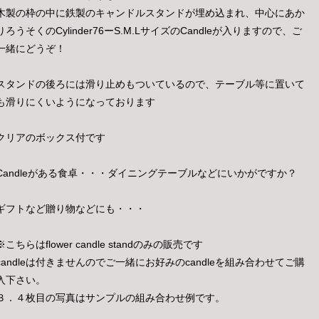
木製の枠の中に鉄製のキャンドルスタンドが埋め込まれ、中心にあか
りろうそくのCylinder76ーS.M.LサイズのCandleが入りますので、ご
一緒にどうぞ！
スタンドの後ろには滑り止めもついているので、テーブル等に置いて
も滑りにくいようになっております
クリアのボックス付です
Candleがある食卓・・・ダイニングテーブルなどにいかがですか？
ギフトなど贈り物などにも・・・
※こちらはflower candle standのみの販売です
candleは付きませんのでご一緒にお好みのcandleを組み合わせてご購
入下さい。
３．４枚目の写真はサンプルの組み合わせ例です。