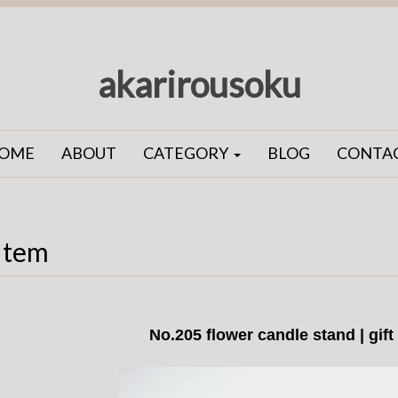
akarirousoku
OME
ABOUT
CATEGORY
BLOG
CONTA
Item
No.205 flower candle stand | gif