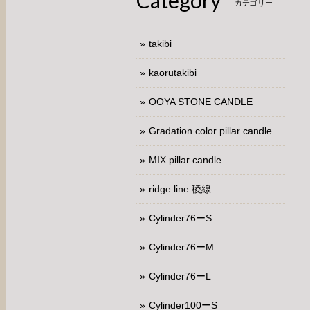
Category
カテゴリー
takibi
kaorutakibi
OOYA STONE CANDLE
Gradation color pillar candle
MIX pillar candle
ridge line 稜線
Cylinder76ーS
Cylinder76ーM
Cylinder76ーL
Cylinder100ーS