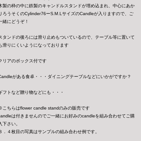
木製の枠の中に鉄製のキャンドルスタンドが埋め込まれ、中心にあか
りろうそくのCylinder76ーS.M.LサイズのCandleが入りますので、ご
一緒にどうぞ！
スタンドの後ろには滑り止めもついているので、テーブル等に置いて
も滑りにくいようになっております
クリアのボックス付です
Candleがある食卓・・・ダイニングテーブルなどにいかがですか？
ギフトなど贈り物などにも・・・
※こちらはflower candle standのみの販売です
candleは付きませんのでご一緒にお好みのcandleを組み合わせてご購
入下さい。
３．４枚目の写真はサンプルの組み合わせ例です。