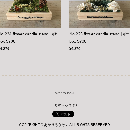
No.224 flower candle stand | gift
No.225 flower candle stand | gift
box 5700
box 5700
¥6,270
¥6,270
akarirousoku
あかりろうそく
COPYRIGHT © あかりろうそく ALL RIGHTS RESERVED.