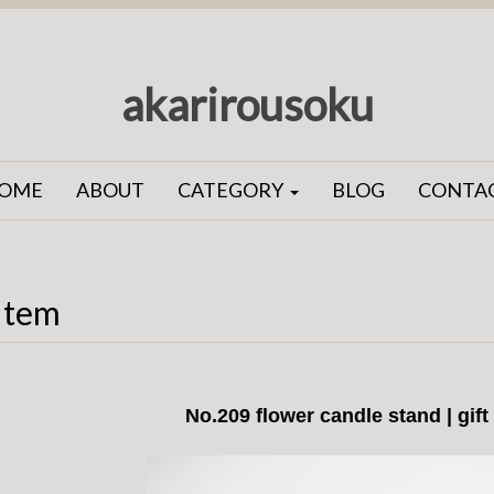
akarirousoku
OME
ABOUT
CATEGORY
BLOG
CONTA
Item
No.209 flower candle stand | gif