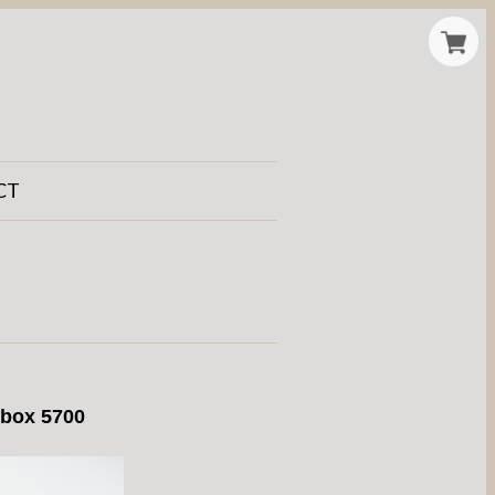
CT
t box 5700