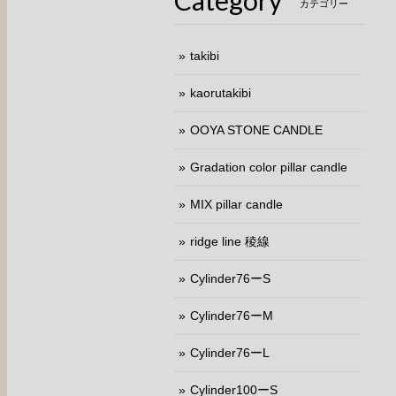
Category
カテゴリー
takibi
kaorutakibi
OOYA STONE CANDLE
Gradation color pillar candle
MIX pillar candle
ridge line 稜線
Cylinder76ーS
Cylinder76ーM
Cylinder76ーL
Cylinder100ーS