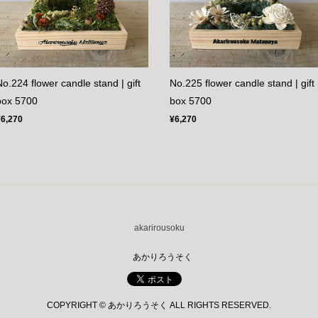
No.224 flower candle stand | gift
No.225 flower candle stand | gift
box 5700
box 5700
¥6,270
¥6,270
akarirousoku
あかりろうそく
COPYRIGHT © あかりろうそく ALL RIGHTS RESERVED.