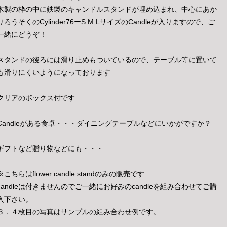
木製の枠の中に鉄製のキャンドルスタンドが埋め込まれ、中心にあか
りろうそくのCylinder76ーS.M.LサイズのCandleが入りますので、ご
一緒にどうぞ！
スタンドの後ろには滑り止めもついているので、テーブル等に置いて
も滑りにくいようになっております
クリアのボックス付です
Candleがある食卓・・・ダイニングテーブルなどにいかがですか？
ギフトなど贈り物などにも・・・
※こちらはflower candle standのみの販売です
candleは付きませんのでご一緒にお好みのcandleを組み合わせてご購
入下さい。
３．４枚目の写真はサンプルの組み合わせ例です。