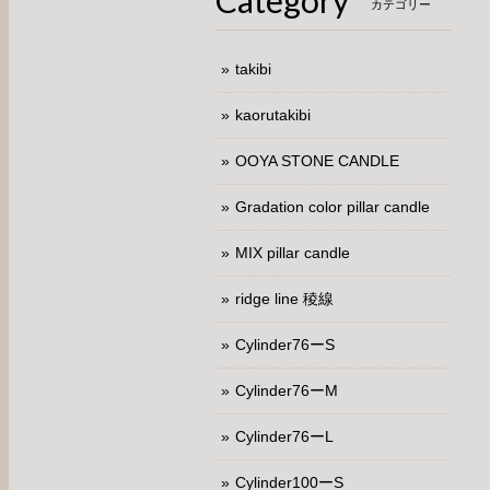
Category
カテゴリー
takibi
kaorutakibi
OOYA STONE CANDLE
Gradation color pillar candle
MIX pillar candle
ridge line 稜線
Cylinder76ーS
Cylinder76ーM
Cylinder76ーL
Cylinder100ーS