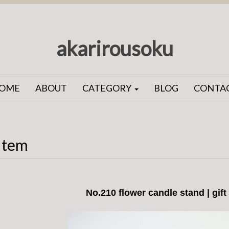
akarirousoku
OME
ABOUT
CATEGORY
BLOG
CONTA
Item
No.210 flower candle stand | gif