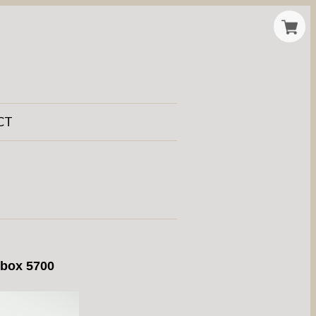
CT
t box 5700