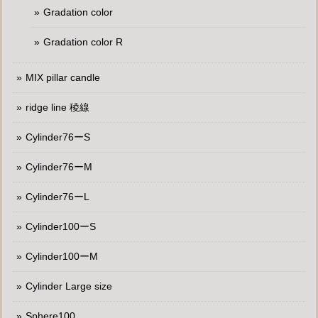
Gradation color
Gradation color R
MIX pillar candle
ridge line 稜線
Cylinder76ーS
Cylinder76ーM
Cylinder76ーL
Cylinder100ーS
Cylinder100ーM
Cylinder Large size
Sphere100