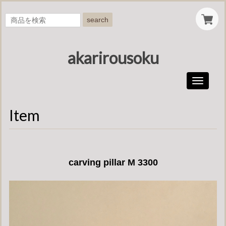
search
akarirousoku
Toggle
navigati
Item
carving pillar M 3300