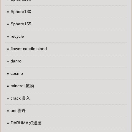
Sphere130
Sphere155
recycle
flower candle stand
danro
cosmo
mineral 鉱物
crack 貫入
uni 雲丹
DARUMA 灯達磨