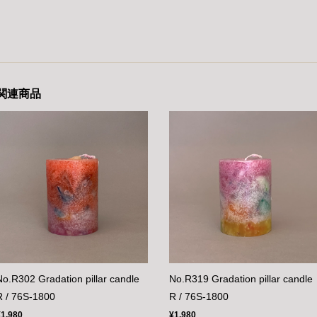
関連商品
No.R302 Gradation pillar candle
No.R319 Gradation pillar candle
R / 76S-1800
R / 76S-1800
¥1,980
¥1,980