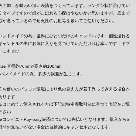
表面加工が味わい深い表情をつくっています。ランタン状に溶けてい
くタイプですので蝋がこぼれる心配は少ないかと思いますが、底まで
芯が通っているので耐火性のお皿等を敷いてご使用ください。
ハンドメイドの為、世界にひとつだけのキャンドルです。個性溢れる
キャンドルの中にお気に入りを見つけていただければ幸いです。ギフ
トにもぜひ。
size 直径約76mm×高さ約100mm
*ハンドメイドの為、多少の誤差が生じます。
※お使いのパソコン環境により色の見え方が若干異ってみえる場合が
あります
※はじめてご購入される方は下記の特定商取引法に基づく表記をご覧
下さい
※コンビニ・Pay-easy決済については先払いとなります。購入から5
日間お支払いがない場合は自動的にキャンセルとなります。