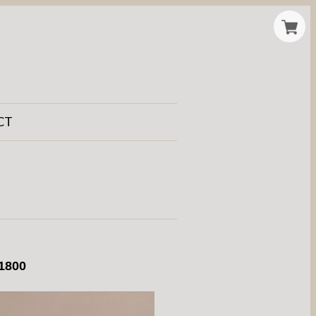
CT
 1800