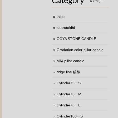
Category
カテゴリー
takibi
kaorutakibi
OOYA STONE CANDLE
Gradation color pillar candle
MIX pillar candle
ridge line 稜線
Cylinder76ーS
Cylinder76ーM
Cylinder76ーL
Cylinder100ーS