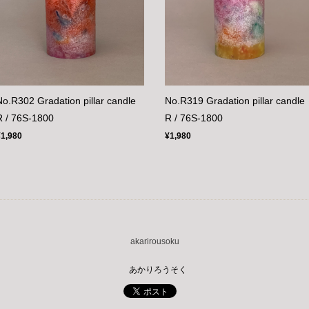
No.R302 Gradation pillar candle
No.R319 Gradation pillar candle
R / 76S-1800
R / 76S-1800
¥1,980
¥1,980
akarirousoku
あかりろうそく