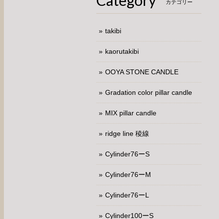
Category
カテゴリー
takibi
kaorutakibi
OOYA STONE CANDLE
Gradation color pillar candle
MIX pillar candle
ridge line 稜線
Cylinder76ーS
Cylinder76ーM
Cylinder76ーL
Cylinder100ーS