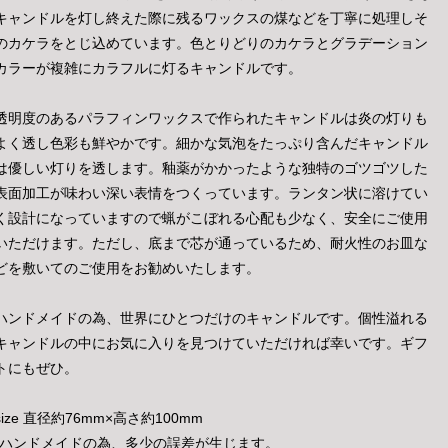
キャンドルを灯し終えた際に残るワックスの煤などを丁寧に処理しそ
のカケラをとじ込めています。色とりどりのカケラとグラデーション
カラーが複雑にカラフルに灯るキャンドルです。
透明度のあるパラフィンワックスで作られたキャンドルは炎の灯りも
よく透し色彩も鮮やかです。細かな気泡をたっぷり含んだキャンドル
は優しい灯りを透します。釉薬がかかったような独特のゴツゴツした
表面加工が味わい深い表情をつくっています。ランタン状に溶けてい
く設計になっていますので蝋がこぼれる心配も少なく、安全にご使用
いただけます。ただし、底まで芯が通っているため、耐火性のお皿な
どを敷いてのご使用をお勧めいたします。
ハンドメイドの為、世界にひとつだけのキャンドルです。個性溢れる
キャンドルの中にお気に入りを見つけていただければ幸いです。ギフ
トにもぜひ。
size 直径約76mm×高さ約100mm
*ハンドメイドの為、多少の誤差が生じます。