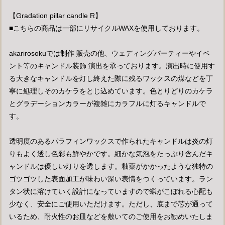
【Gradation pillar candle R】
■こちらの商品は一部にリサイクルWAXを使用しております。
akarirosokuでは制作 販売の他、ウェディングパーティーやイベ
ント等のキャンドル装飾 演出を承っております。演出時に使用す
る大きなキャンドルを灯し終えた際に残るワックスの煤などを丁
寧に処理しそのカケラをとじ込めています。色とりどりのカケラ
とグラデーションカラーが複雑にカラフルに灯るキャンドルで
す。
透明度のあるパラフィンワックスで作られたキャンドルは炎の灯
りもよく透し色彩も鮮やかです。細かな気泡をたっぷり含んだキ
ャンドルは優しい灯りを透します。釉薬がかかったような独特の
ゴツゴツした表面加工が味わい深い表情をつくっています。ラン
タン状に溶けていく設計になっていますので蝋がこぼれる心配も
少なく、安全にご使用いただけます。ただし、底まで芯が通って
いるため、耐火性のお皿などを敷いてのご使用をお勧めいたしま