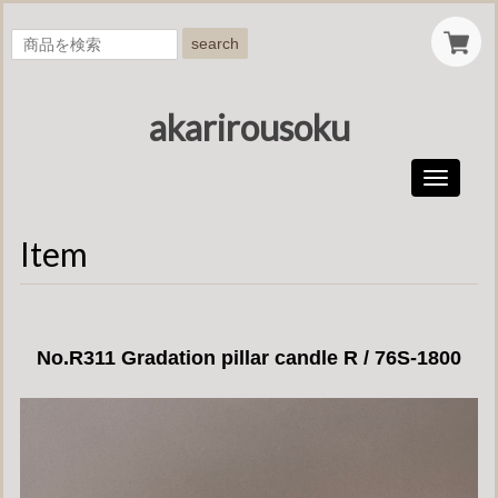
search
akarirousoku
Toggle
navigati
Item
No.R311 Gradation pillar candle R / 76S-1800